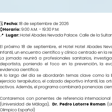
🗓
Fecha:
18 de septiembre de 2026
⌚
Horario:
9:00 A.M. – 19:30 P.M.
📍
Lugar:
Hotel Abades Nevada Palace. Calle de la Sulta
El próximo 18 de septiembre, el Hotel Hotel Abades Ne
Infantil, un encuentro científico y clínico centrado en la r
La jornada reunirá a profesionales sanitarios, investi
deportista, poniendo el foco en la prevención, la ev
evidencia científica.
A lo largo del día se abordarán temas clave como la bi
ejercicio terapéutico, el calzado deportivo infantil, las o
activos. Además, el programa combinará ponencias científi
Contaremos con ponentes de referencia internacional
(Universidad de Málaga),
Dr.
Pedro Latorre Roman
(U
Olimpico Español)