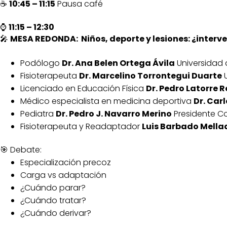
☕
10:45 – 11:15
Pausa café
⌚
11:15 – 12:30
🎤
MESA REDONDA:
Niños, deporte y lesiones: ¿int
Podólogo
Dr. Ana Belen Ortega Ávila
Universidad
Fisioterapeuta
Dr. Marcelino Torrontegui Duarte
U
Licenciado en Educación Física
Dr. Pedro Latorre
Médico especialista en medicina deportiva
Dr. Car
Pediatra
Dr. Pedro J. Navarro Merino
Presidente C
Fisioterapeuta y Readaptador
Luis Barbado Mell
🎯 Debate:
Especialización precoz
Carga vs adaptación
¿Cuándo parar?
¿Cuándo tratar?
¿Cuándo derivar?