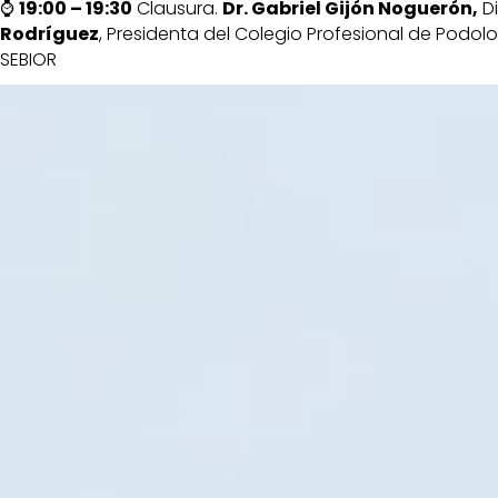
⌚
19:00 – 19:30
Clausura.
Dr. Gabriel Gijón Noguerón,
Di
Rodríguez
, Presidenta del Colegio Profesional de Podo
SEBIOR
Ana Cristina Moreno Marín
Dr. Pedro J. Navarro Me
UCAM
Presidente
Murcia
Colegio
de
Médicos
de
Málaga
Dra. Carolina Rosende Bautista
Dr. Carlos de Teresa G
Universidade
Clínica
da
Teryos
Coruña
Medicina
Clínica