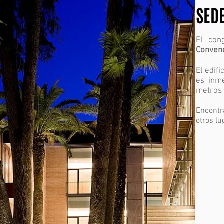
SED
El con
Conven
El edifi
es inme
metros 
Encontr
otros lu